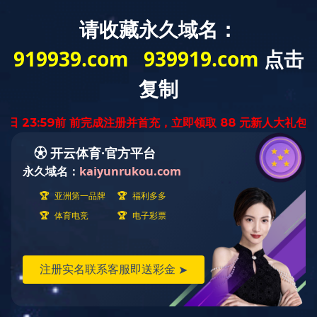
欢迎来到九游（NineGame）官方网站官方网站！
返回首页
|
让体育改变生活
18951045010
网站首页
公司简介
产品展示
车间展示
新闻资讯
在线留言
让体育改变生活