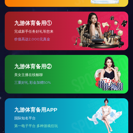
手机：18951045010
电话：0514-83838111
邮箱：
jsfmdjj@qq.com
网站首页
公司简介
产品展示
车间展示
新闻资讯
在线留言
让体育改变生活
地址：江苏省扬州市新集镇八桥工业区新河路 电话：0514-83838111
手机：18951045010 邮箱：
jsfmdjj@qq.com
联系人：郑总