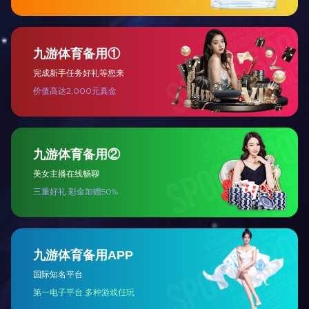
手机：18951045010
电话：0514-83838111
木门
邮箱：
jsfmdjj@qq.com
木门