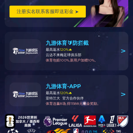
产品展示
PRODUCT LIST
让体育改变生活门
橱柜
衣柜
酒柜
书柜
护墙板
案例展示