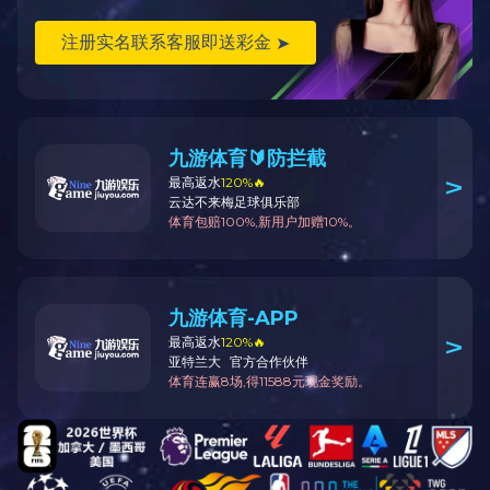
产品展示
PRODUCT LIST
让体育改变生活门
橱柜
衣柜
酒柜
书柜
护墙板
案例展示