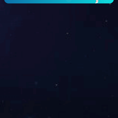
网站首页
公司简介
产品展示
车间展示
新闻资讯
在线留言
让体育改变生活
地址：江苏省扬州市新集镇八桥工业区新河路 电话：0514-83838111
手机：18951045010 邮箱：
jsfmdjj@qq.com
联系人：郑总
零售店地址：扬州红星美凯龙全球家居生活广场润扬中路18号 家具馆一
楼橱柜区 CopyRight © 2019 九游（NineGame）官方网站 All Rights
Reserved
备案号：
苏ICP备19036212号-1
网站地图
网站关键字 :
橱柜/衣柜/书柜